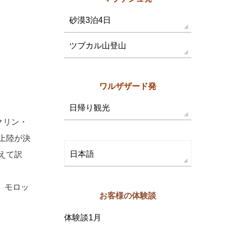
砂漠3泊4日
ツブカル山登山
ワルザザード発
日帰り観光
クリン・
上陸が決
日本語
違えて訳
、モロッ
お客様の体験談
体験談1月