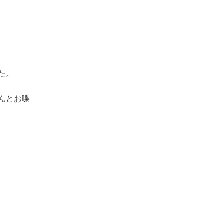
た。
んとお喋